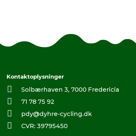
Kontaktoplysninger

Solbærhaven 3, 7000 Fredericia

71 78 75 92

pdy@dyhre-cycling.dk

CVR: 39795450