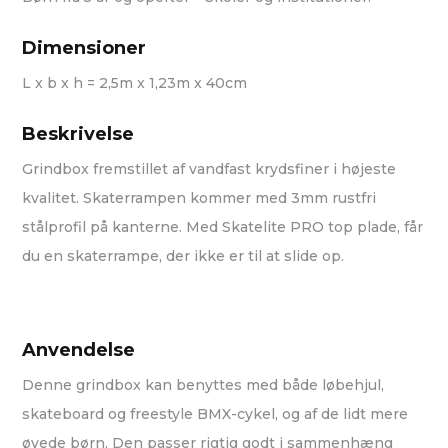
Dimensioner
L x b x h = 2,5m x 1,23m x 40cm
Beskrivelse
Grindbox fremstillet af vandfast krydsfiner i højeste
kvalitet. Skaterrampen kommer med 3mm rustfri
stålprofil på kanterne. Med Skatelite PRO top plade, får
du en skaterrampe, der ikke er til at slide op.
Anvendelse
Denne grindbox kan benyttes med både løbehjul,
skateboard og freestyle BMX-cykel, og af de lidt mere
øvede børn. Den passer rigtig godt i sammenhæng