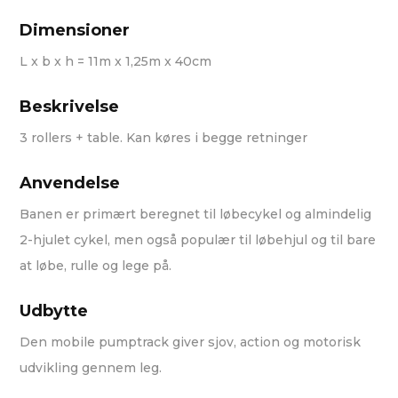
Dimensioner
L x b x h = 11m x 1,25m x 40cm
Beskrivelse
3 rollers + table. Kan køres i begge retninger
Anvendelse
Banen er primært beregnet til løbecykel og almindelig
2-hjulet cykel, men også populær til løbehjul og til bare
at løbe, rulle og lege på.
Udbytte
Den mobile pumptrack giver sjov, action og motorisk
udvikling gennem leg.