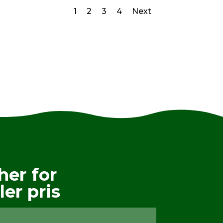
1
2
3
4
Next
her for
ler pris