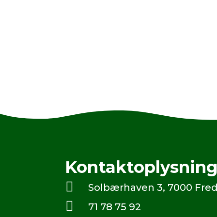
Kontaktoplysning

Solbærhaven 3, 7000 Fred

71 78 75 92