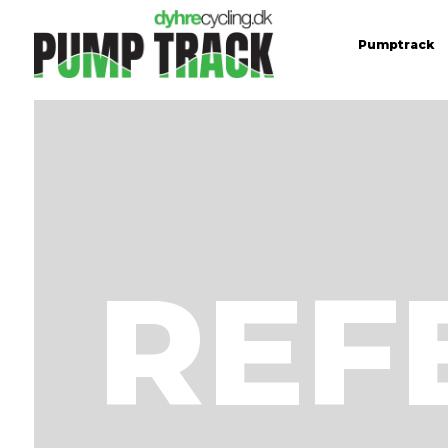
Pumptrack
REF