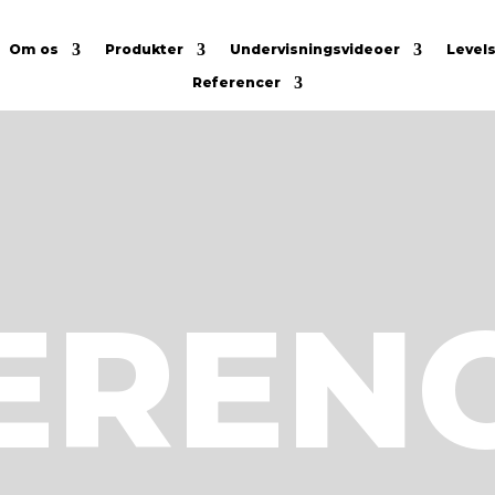
Om os
Produkter
Undervisningsvideoer
Level
Referencer
EREN