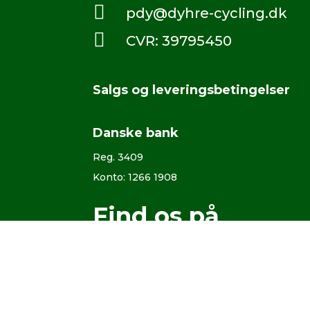

pdy@dyhre-cycling.dk

CVR: 39795450
Salgs og leveringsbetingelser
Danske bank
Reg. 3409
Konto: 1266 1908
Find os på