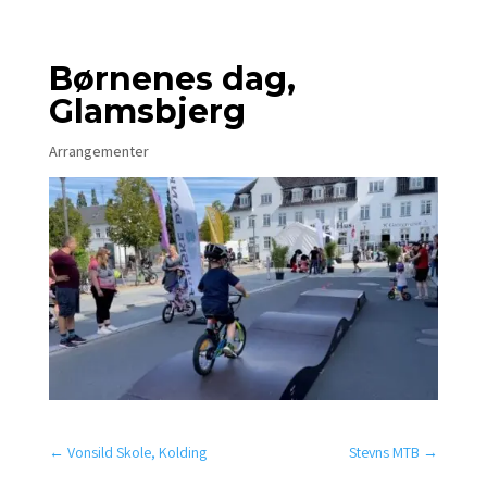
Børnenes dag,
Glamsbjerg
Arrangementer
←
Vonsild Skole, Kolding
Stevns MTB
→