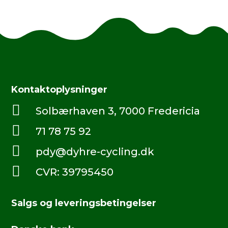
Kontaktoplysninger

Solbærhaven 3, 7000 Fredericia

71 78 75 92

pdy@dyhre-cycling.dk

CVR: 39795450
Salgs og leveringsbetingelser