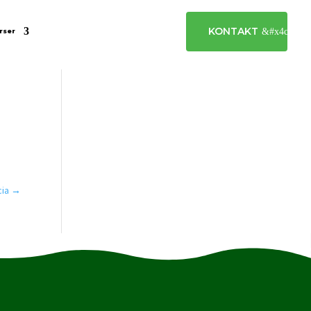
KONTAKT
rser
cia
→