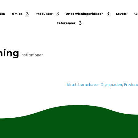
ack
Om os
Produkter
Undervisningsvideoer
Levels
Ku
Referencer
ning
Institutioner
Idrætsbørnehaven Olympiaden, Frederi