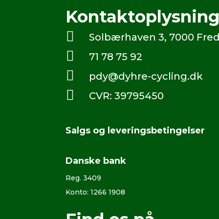
Kontaktoplysning

Solbærhaven 3, 7000 Fred

71 78 75 92

pdy@dyhre-cycling.dk

CVR: 39795450
Salgs og leveringsbetingelser
Danske bank
Reg. 3409
Konto: 1266 1908