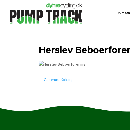
Pumptr
Herslev Beboerfore
←
Gademix, Kolding