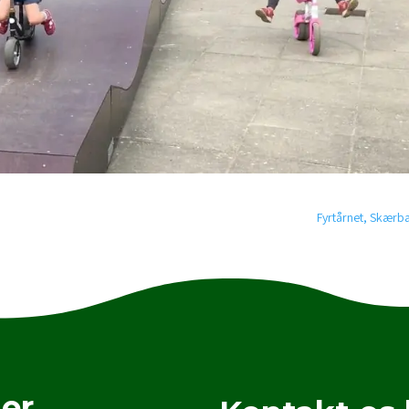
Fyrtårnet, Skær
er