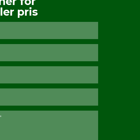
her for
ler pris