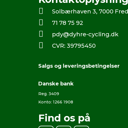

Solbærhaven 3, 7000 Fred

71 78 75 92

pdy@dyhre-cycling.dk

CVR: 39795450
Salgs og leveringsbetingelser
Danske bank
Reg. 3409
Konto: 1266 1908
Find os på