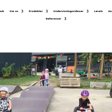
ack
Om os
Produkter
Undervisningsvideoer
Levels
Ku
Referencer