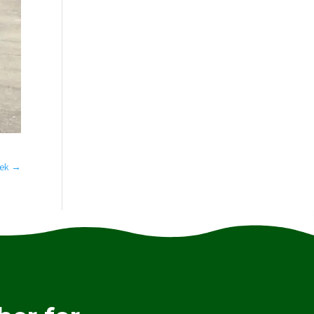
bæk
→