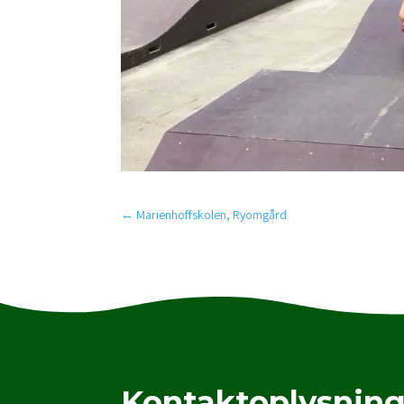
←
Marienhoffskolen, Ryomgård
Kontaktoplysning