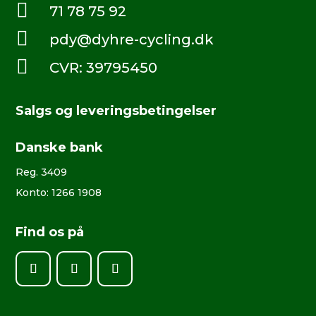

71 78 75 92

pdy@dyhre-cycling.dk

CVR: 39795450
Salgs og leveringsbetingelser
Danske bank
Reg. 3409
Konto: 1266 1908
Find os på