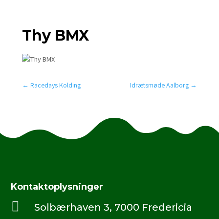
Thy BMX
←
Racedays Kolding
Idrætsmøde Aalborg
→
Kontaktoplysninger

Solbærhaven 3, 7000 Fredericia